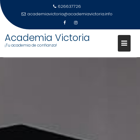
626637726
academiavictoria@academiavictoria.info
Academia Victoria
¡Tu academia de confianza!